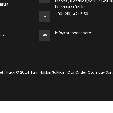
Merkezi, B caddesi,No:73 ATAŞEHİ
RIMIZ
İSTANBUL/TÜRKİYE
+90 (216) 471 15 59
info@otoonder.com
ZDA
elif Hakkı © 2024 Tüm Hakları Saklıdır | Oto Önder Otomotiv San. 