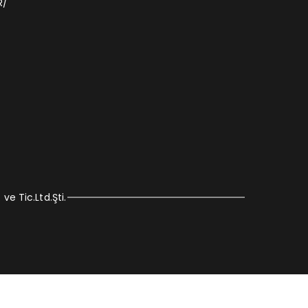
R/
ve Tic.Ltd.Şti.