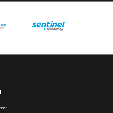
N
aret